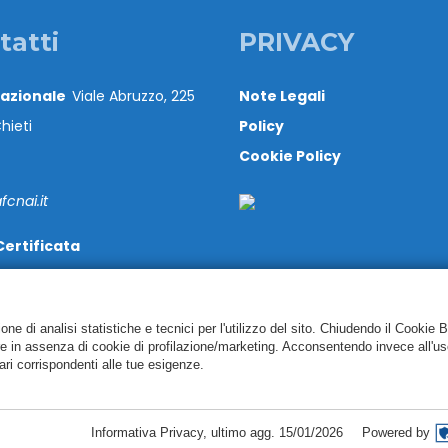
tatti
PRIVACY
Nazionale
Viale Abruzzo, 225
Note Legali
hieti
Policy
Cookie Policy
cnai.it
Certificata
@cert.cnai.it
71 540063
e di analisi statistiche e tecnici per l'utilizzo del sito. Chiudendo il Cookie 
re in assenza di cookie di profilazione/marketing. Acconsentendo invece all'us
ari corrispondenti alle tue esigenze.
Copyright CAF CNAI 2018. Tutti i diritti riservati
Informativa Privacy
,
ultimo agg.
15/01/2026
Powered by