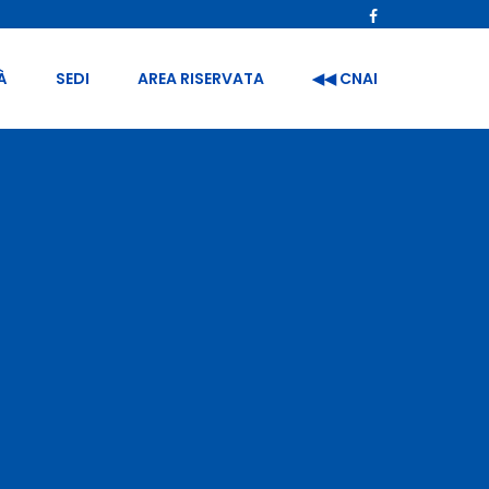
À
SEDI
AREA RISERVATA
◀︎◀︎ CNAI