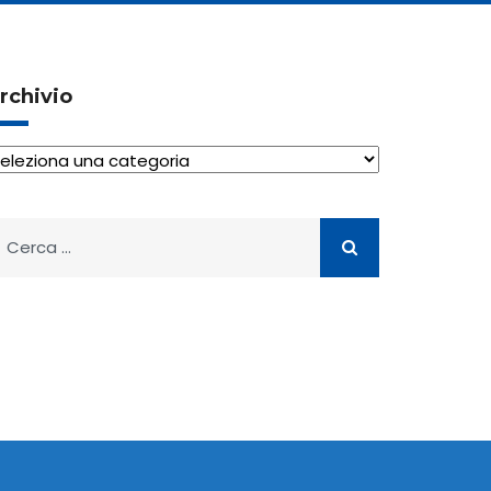
rchivio
rchivio
icerca
er: