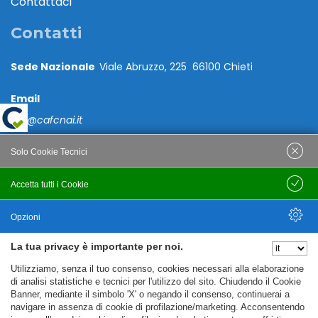
Contattaci
Contatti
Sede Nazionale
Viale Abruzzo, 225 66100 Chieti
Email
caf@cafcnai.it
Posta Certificata
Solo Cookie Tecnici
cafcnai@cert.cnai.it
Accetta tutti i Cookie
Salva
Tel. 0871 540063
Opzioni
PRIVACY
La tua privacy è importante per noi.
Nascondi Opzioni
Utilizziamo, senza il tuo consenso, cookies necessari alla elaborazione
Note Legali
di analisi statistiche e tecnici per l'utilizzo del sito. Chiudendo il Cookie
Banner, mediante il simbolo 'X' o negando il consenso, continuerai a
Policy
navigare in assenza di cookie di profilazione/marketing. Acconsentendo