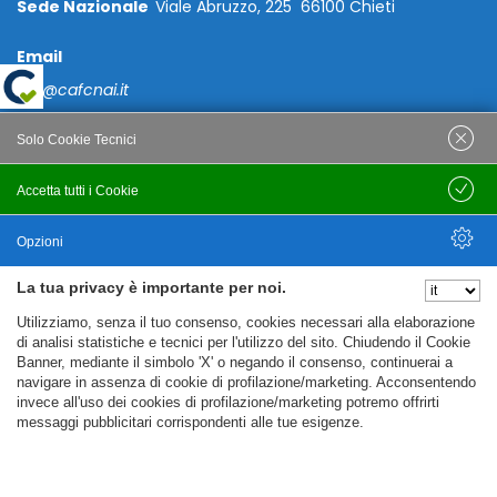
Sede Nazionale
Viale Abruzzo, 225 66100 Chieti
Email
caf@cafcnai.it
Posta Certificata
Solo Cookie Tecnici
cafcnai@cert.cnai.it
Accetta tutti i Cookie
Salva
Tel. 0871 540063
Opzioni
PRIVACY
La tua privacy è importante per noi.
Nascondi Opzioni
Utilizziamo, senza il tuo consenso, cookies necessari alla elaborazione
Note Legali
di analisi statistiche e tecnici per l'utilizzo del sito. Chiudendo il Cookie
Banner, mediante il simbolo 'X' o negando il consenso, continuerai a
Policy
navigare in assenza di cookie di profilazione/marketing. Acconsentendo
Cookie Policy
invece all'uso dei cookies di profilazione/marketing potremo offrirti
messaggi pubblicitari corrispondenti alle tue esigenze.