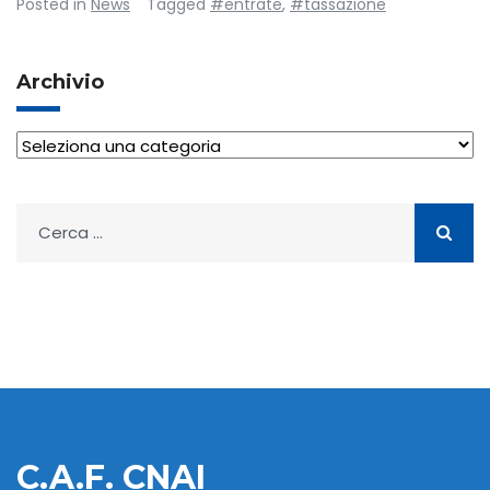
Posted in
News
Tagged
#entrate
,
#tassazione
Archivio
Archivio
Ricerca
per:
C.A.F. CNAI