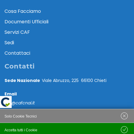
Cosa Facciamo
Documenti Ufficiali
Servizi CAF
Sedi
Contattaci
Contatti
Sede Nazionale
Viale Abruzzo, 225 66100 Chieti
Email
caf@cafcnai.it
Posta Certificata
Solo Cookie Tecnici
cafcnai@cert.cnai.it
Accetta tutti i Cookie
Salva