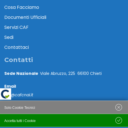
Cosa Facciamo
Documenti Ufficiali
Servizi CAF
Sedi
Contattaci
Contatti
Sede Nazionale
Viale Abruzzo, 225 66100 Chieti
Email
caf@cafcnai.it
Posta Certificata
Solo Cookie Tecnici
cafcnai@cert.cnai.it
Accetta tutti i Cookie
Salva