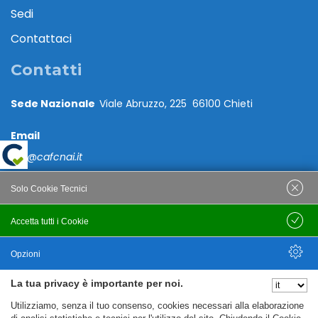
Sedi
Contattaci
Contatti
Sede Nazionale
Viale Abruzzo, 225 66100 Chieti
Email
caf@cafcnai.it
Posta Certificata
Solo Cookie Tecnici
cafcnai@cert.cnai.it
Accetta tutti i Cookie
Salva
Tel. 0871 540063
Opzioni
PRIVACY
La tua privacy è importante per noi.
Nascondi Opzioni
Utilizziamo, senza il tuo consenso, cookies necessari alla elaborazione
Note Legali