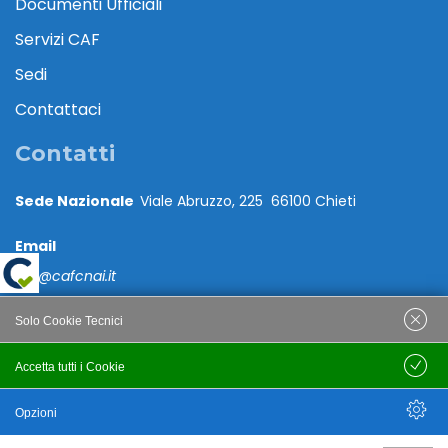
Documenti Ufficiali
Servizi CAF
Sedi
Contattaci
Contatti
Sede Nazionale
Viale Abruzzo, 225 66100 Chieti
Email
caf@cafcnai.it
Posta Certificata
Solo Cookie Tecnici
cafcnai@cert.cnai.it
Accetta tutti i Cookie
Salva
Tel. 0871 540063
Opzioni