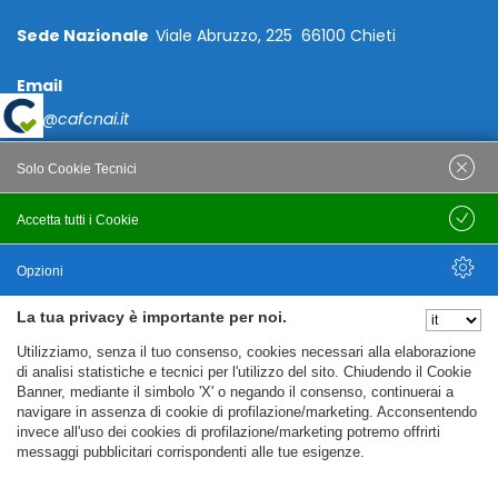
Sede Nazionale
Viale Abruzzo, 225 66100 Chieti
Email
caf@cafcnai.it
Posta Certificata
Solo Cookie Tecnici
cafcnai@cert.cnai.it
Accetta tutti i Cookie
Salva
Tel. 0871 540063
Opzioni
PRIVACY
La tua privacy è importante per noi.
Nascondi Opzioni
Utilizziamo, senza il tuo consenso, cookies necessari alla elaborazione
Note Legali
di analisi statistiche e tecnici per l'utilizzo del sito. Chiudendo il Cookie
Banner, mediante il simbolo 'X' o negando il consenso, continuerai a
Policy
navigare in assenza di cookie di profilazione/marketing. Acconsentendo
Cookie Policy
invece all'uso dei cookies di profilazione/marketing potremo offrirti
messaggi pubblicitari corrispondenti alle tue esigenze.