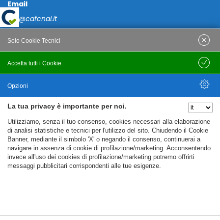
Email
caf@cafcnai.it
Posta Certificata
Solo Cookie Tecnici
cafcnai@cert.cnai.it
Accetta tutti i Cookie
Salva
Tel. 0871 540063
Opzioni
PRIVACY
La tua privacy è importante per noi.
Nascondi Opzioni
Utilizziamo, senza il tuo consenso, cookies necessari alla elaborazione
Note Legali
di analisi statistiche e tecnici per l'utilizzo del sito. Chiudendo il Cookie
Banner, mediante il simbolo 'X' o negando il consenso, continuerai a
Policy
navigare in assenza di cookie di profilazione/marketing. Acconsentendo
Cookie Policy
invece all'uso dei cookies di profilazione/marketing potremo offrirti
messaggi pubblicitari corrispondenti alle tue esigenze.
%%CATEGORIES_DETAILS_LIST_TEMPLATE%%