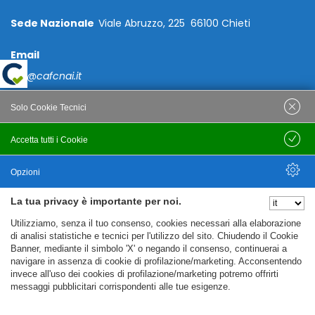
Sede Nazionale
Viale Abruzzo, 225 66100 Chieti
Email
caf@cafcnai.it
Posta Certificata
Solo Cookie Tecnici
cafcnai@cert.cnai.it
Accetta tutti i Cookie
Salva
Tel. 0871 540063
Opzioni
PRIVACY
La tua privacy è importante per noi.
Nascondi Opzioni
Utilizziamo, senza il tuo consenso, cookies necessari alla elaborazione
Note Legali
di analisi statistiche e tecnici per l'utilizzo del sito. Chiudendo il Cookie
Banner, mediante il simbolo 'X' o negando il consenso, continuerai a
Policy
navigare in assenza di cookie di profilazione/marketing. Acconsentendo
Cookie Policy
invece all'uso dei cookies di profilazione/marketing potremo offrirti
messaggi pubblicitari corrispondenti alle tue esigenze.