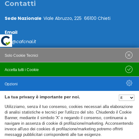
Contatti
Sede Nazionale
Viale Abruzzo, 225 66100 Chieti
Email
caf@cafcnai.it
Posta Certificata
Solo Cookie Tecnici
cafcnai@cert.cnai.it
Accetta tutti i Cookie
Salva
Tel. 0871 540063
Opzioni
PRIVACY
La tua privacy è importante per noi.
Nascondi Opzioni
Utilizziamo, senza il tuo consenso, cookies necessari alla elaborazione
Note Legali
di analisi statistiche e tecnici per l'utilizzo del sito. Chiudendo il Cookie
Banner, mediante il simbolo 'X' o negando il consenso, continuerai a
Policy
navigare in assenza di cookie di profilazione/marketing. Acconsentendo
Cookie Policy
invece all'uso dei cookies di profilazione/marketing potremo offrirti
messaggi pubblicitari corrispondenti alle tue esigenze.