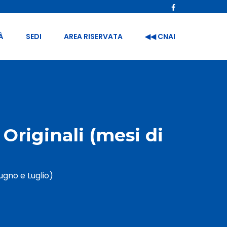
À
SEDI
AREA RISERVATA
◀︎◀︎ CNAI
Originali (mesi di
ugno e Luglio)