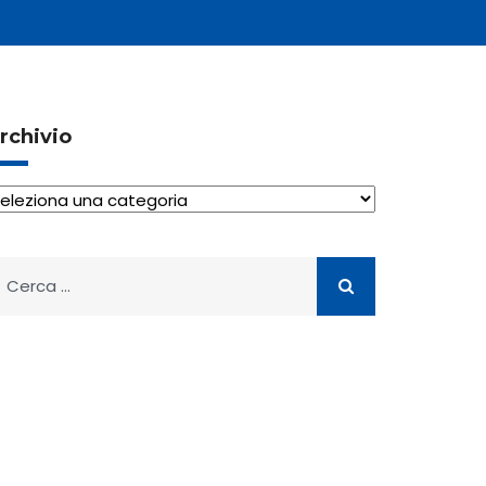
rchivio
rchivio
icerca
er: