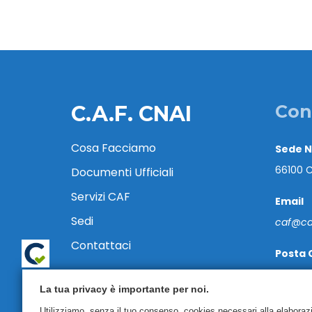
C.A.F. CNAI
Con
Cosa Facciamo
Sede 
66100 C
Documenti Ufficiali
Servizi CAF
Email
Sedi
caf@caf
Contattaci
Posta 
cafcnai
La tua privacy è importante per noi.
Tel. 08
Utilizziamo, senza il tuo consenso, cookies necessari alla elaborazion