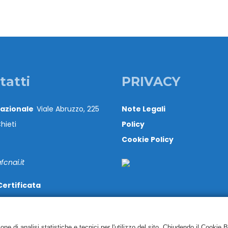
tatti
PRIVACY
Nazionale
Viale Abruzzo, 225
Note Legali
hieti
Policy
Cookie Policy
cnai.it
Certificata
@cert.cnai.it
71 540063
e di analisi statistiche e tecnici per l'utilizzo del sito. Chiudendo il Cookie 