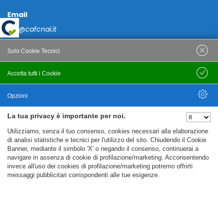
Email
caf@cafcnai.it
Posta Certificata
Solo Cookie Tecnici
cafcnai@cert.cnai.it
Accetta tutti i Cookie
Salva
Tel. 0871 540063
Opzioni
PRIVACY
La tua privacy è importante per noi.
Nascondi Opzioni
Utilizziamo, senza il tuo consenso, cookies necessari alla elaborazione
Note Legali
di analisi statistiche e tecnici per l'utilizzo del sito. Chiudendo il Cookie
Banner, mediante il simbolo 'X' o negando il consenso, continuerai a
Policy
navigare in assenza di cookie di profilazione/marketing. Acconsentendo
Cookie Policy
invece all'uso dei cookies di profilazione/marketing potremo offrirti
messaggi pubblicitari corrispondenti alle tue esigenze.