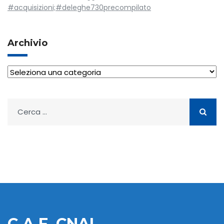
#acquisizioni;#deleghe730precompilato
Archivio
Archivio
Ricerca
per:
C.A.F. CNAI