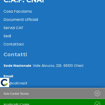
Cosa Facciamo
Documenti Ufficiali
Servizi CAF
Sedi
Contattaci
Contatti
Sede Nazionale
Viale Abruzzo, 225 66100 Chieti
Email
caf@cafcnai.it
Posta Certificata
Solo Cookie Tecnici
cafcnai@cert.cnai.it
Accetta tutti i Cookie
Salva