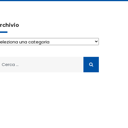
rchivio
rchivio
icerca
er: