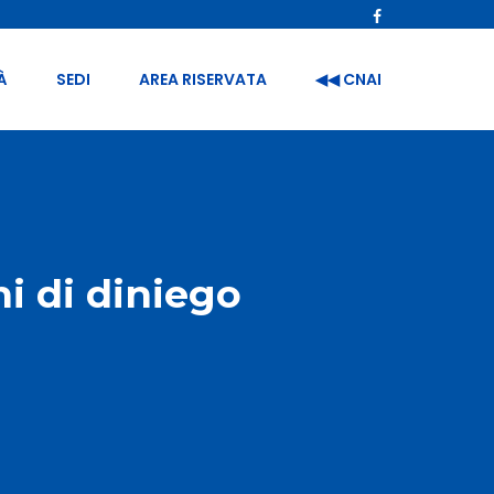
À
SEDI
AREA RISERVATA
◀︎◀︎ CNAI
i di diniego