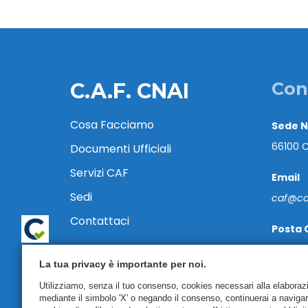
C.A.F. CNAI
Con
Cosa Facciamo
Sede 
66100 C
Documenti Ufficiali
Servizi CAF
Email
Sedi
caf@caf
Contattaci
Posta 
cafcnai
La tua privacy è importante per noi.
Tel. 08
Utilizziamo, senza il tuo consenso, cookies necessari alla elaborazion
mediante il simbolo 'X' o negando il consenso, continuerai a naviga