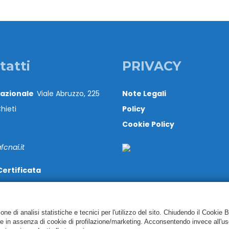
tatti
PRIVACY
Nazionale
Viale Abruzzo, 225
Note Legali
hieti
Policy
Cookie Policy
cnai.it
Certificata
@cert.cnai.it
71 540063
e di analisi statistiche e tecnici per l'utilizzo del sito. Chiudendo il Cookie 
re in assenza di cookie di profilazione/marketing. Acconsentendo invece all'us