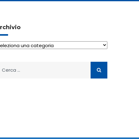
rchivio
rchivio
icerca
er: