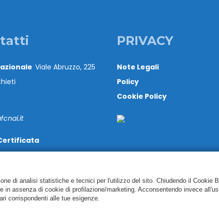
tatti
PRIVACY
Nazionale
Viale Abruzzo, 225
Note Legali
hieti
Policy
Cookie Policy
cnai.it
Certificata
@cert.cnai.it
71 540063
e di analisi statistiche e tecnici per l'utilizzo del sito. Chiudendo il Cookie 
re in assenza di cookie di profilazione/marketing. Acconsentendo invece all'us
ari corrispondenti alle tue esigenze.