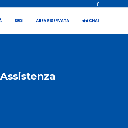
À
SEDI
AREA RISERVATA
◀︎◀︎ CNAI
 Assistenza