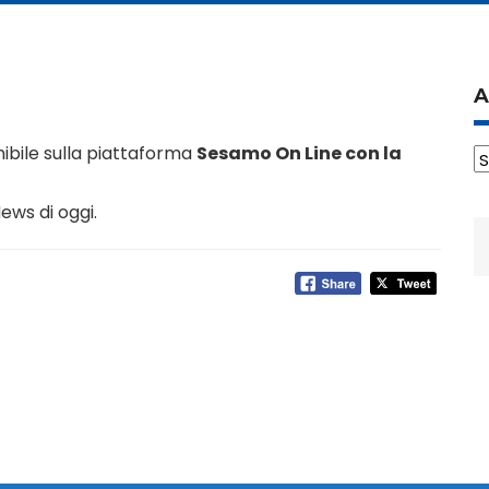
A
ibile sulla piattaforma
Sesamo On Line con la
A
ews di oggi.
R
p