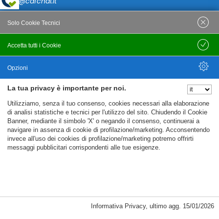
caf@cafcnai.it
Posta Certificata
Solo Cookie Tecnici
cafcnai@cert.cnai.it
Accetta tutti i Cookie
Salva
Tel. 0871 540063
Opzioni
PRIVACY
La tua privacy è importante per noi.
Nascondi Opzioni
Utilizziamo, senza il tuo consenso, cookies necessari alla elaborazione
Note Legali
di analisi statistiche e tecnici per l'utilizzo del sito. Chiudendo il Cookie
Banner, mediante il simbolo 'X' o negando il consenso, continuerai a
Policy
navigare in assenza di cookie di profilazione/marketing. Acconsentendo
Cookie Policy
invece all'uso dei cookies di profilazione/marketing potremo offrirti
messaggi pubblicitari corrispondenti alle tue esigenze.
%%CATEGORIES_DETAILS_LIST_TEMPLATE%%
Informativa Privacy
,
ultimo agg.
15/01/2026
Copyright CAF CNAI 2018. Tutti i diritti riservati