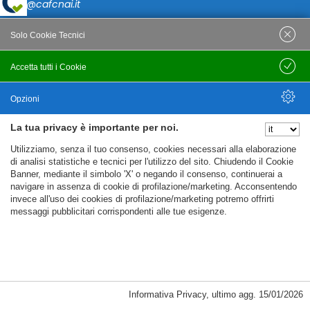
caf@cafcnai.it
Posta Certificata
Solo Cookie Tecnici
cafcnai@cert.cnai.it
Accetta tutti i Cookie
Salva
Tel. 0871 540063
Opzioni
PRIVACY
La tua privacy è importante per noi.
Nascondi Opzioni
Utilizziamo, senza il tuo consenso, cookies necessari alla elaborazione
Note Legali
di analisi statistiche e tecnici per l'utilizzo del sito. Chiudendo il Cookie
Banner, mediante il simbolo 'X' o negando il consenso, continuerai a
Policy
navigare in assenza di cookie di profilazione/marketing. Acconsentendo
Cookie Policy
invece all'uso dei cookies di profilazione/marketing potremo offrirti
messaggi pubblicitari corrispondenti alle tue esigenze.
%%CATEGORIES_DETAILS_LIST_TEMPLATE%%
Informativa Privacy
,
ultimo agg.
15/01/2026
Copyright CAF CNAI 2018. Tutti i diritti riservati