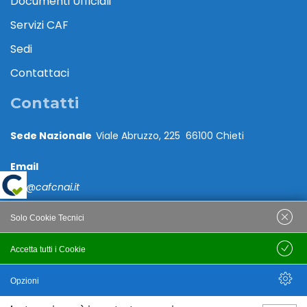
Documenti Ufficiali
Servizi CAF
Sedi
Contattaci
Contatti
Sede Nazionale
Viale Abruzzo, 225 66100 Chieti
Email
caf@cafcnai.it
Posta Certificata
Solo Cookie Tecnici
cafcnai@cert.cnai.it
Accetta tutti i Cookie
Salva
Tel. 0871 540063
Opzioni