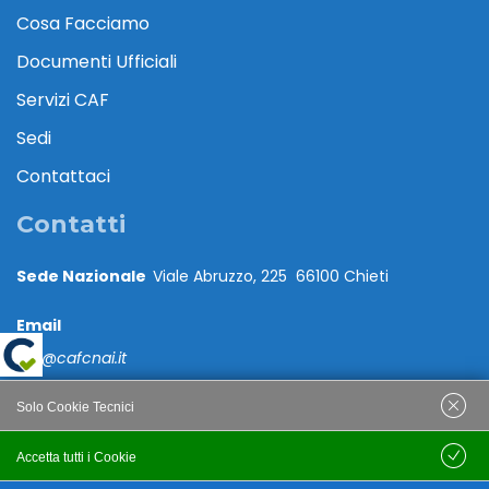
Cosa Facciamo
Documenti Ufficiali
Servizi CAF
Sedi
Contattaci
Contatti
Sede Nazionale
Viale Abruzzo, 225 66100 Chieti
Email
caf@cafcnai.it
Posta Certificata
Solo Cookie Tecnici
cafcnai@cert.cnai.it
Accetta tutti i Cookie
Salva