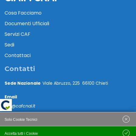
Cosa Facciamo
Documenti Ufficiali
Servizi CAF
Sedi
Contattaci
Contatti
Sede Nazionale
Viale Abruzzo, 225 66100 Chieti
Email
caf@cafcnai.it
Posta Certificata
Solo Cookie Tecnici
cafcnai@cert.cnai.it
Accetta tutti i Cookie
Salva