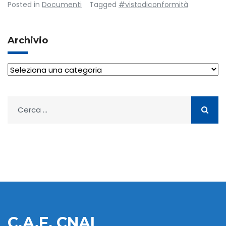
Posted in
Documenti
Tagged
#vistodiconformità
Archivio
Archivio
Ricerca
per:
C.A.F. CNAI