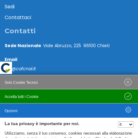
Sedi
Contattaci
Contatti
Sede Nazionale
Viale Abruzzo, 225 66100 Chieti
Email
caf@cafcnai.it
Posta Certificata
Solo Cookie Tecnici
cafcnai@cert.cnai.it
Accetta tutti i Cookie
Salva
Tel. 0871 540063
Opzioni
PRIVACY
La tua privacy è importante per noi.
Nascondi Opzioni
Utilizziamo, senza il tuo consenso, cookies necessari alla elaborazione
Note Legali