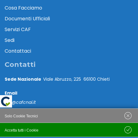
Cosa Facciamo
Documenti Ufficiali
Servizi CAF
Sedi
Contattaci
Contatti
Sede Nazionale
Viale Abruzzo, 225 66100 Chieti
Email
caf@cafcnai.it
Posta Certificata
Solo Cookie Tecnici
cafcnai@cert.cnai.it
Accetta tutti i Cookie
Salva