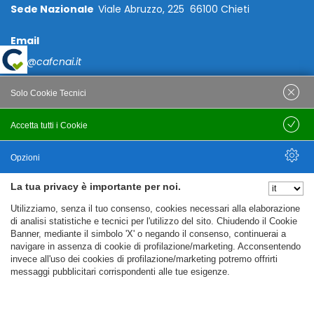
Sede Nazionale
Viale Abruzzo, 225 66100 Chieti
Email
caf@cafcnai.it
Posta Certificata
Solo Cookie Tecnici
cafcnai@cert.cnai.it
Accetta tutti i Cookie
Salva
Tel. 0871 540063
Opzioni
PRIVACY
La tua privacy è importante per noi.
Nascondi Opzioni
Utilizziamo, senza il tuo consenso, cookies necessari alla elaborazione
Note Legali
di analisi statistiche e tecnici per l'utilizzo del sito. Chiudendo il Cookie
Banner, mediante il simbolo 'X' o negando il consenso, continuerai a
Policy
navigare in assenza di cookie di profilazione/marketing. Acconsentendo
Cookie Policy
invece all'uso dei cookies di profilazione/marketing potremo offrirti
messaggi pubblicitari corrispondenti alle tue esigenze.