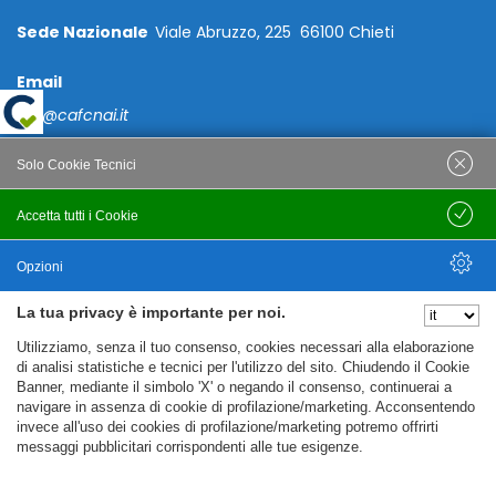
Sede Nazionale
Viale Abruzzo, 225 66100 Chieti
Email
caf@cafcnai.it
Posta Certificata
Solo Cookie Tecnici
cafcnai@cert.cnai.it
Accetta tutti i Cookie
Salva
Tel. 0871 540063
Opzioni
PRIVACY
La tua privacy è importante per noi.
Nascondi Opzioni
Utilizziamo, senza il tuo consenso, cookies necessari alla elaborazione
Note Legali
di analisi statistiche e tecnici per l'utilizzo del sito. Chiudendo il Cookie
Banner, mediante il simbolo 'X' o negando il consenso, continuerai a
Policy
navigare in assenza di cookie di profilazione/marketing. Acconsentendo
Cookie Policy
invece all'uso dei cookies di profilazione/marketing potremo offrirti
messaggi pubblicitari corrispondenti alle tue esigenze.