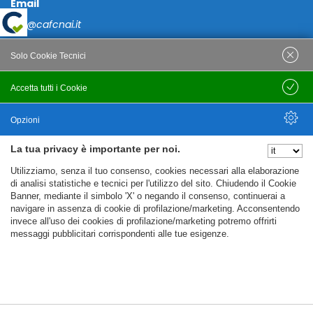
Email
caf@cafcnai.it
Posta Certificata
Solo Cookie Tecnici
cafcnai@cert.cnai.it
Accetta tutti i Cookie
Salva
Tel. 0871 540063
Opzioni
PRIVACY
La tua privacy è importante per noi.
Nascondi Opzioni
Utilizziamo, senza il tuo consenso, cookies necessari alla elaborazione
Note Legali
di analisi statistiche e tecnici per l'utilizzo del sito. Chiudendo il Cookie
Banner, mediante il simbolo 'X' o negando il consenso, continuerai a
Policy
navigare in assenza di cookie di profilazione/marketing. Acconsentendo
Cookie Policy
invece all'uso dei cookies di profilazione/marketing potremo offrirti
messaggi pubblicitari corrispondenti alle tue esigenze.
%%CATEGORIES_DETAILS_LIST_TEMPLATE%%