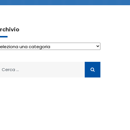
rchivio
rchivio
icerca
er: