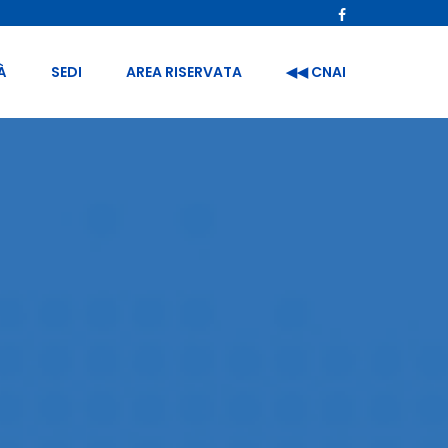
À
SEDI
AREA RISERVATA
◀︎◀︎ CNAI