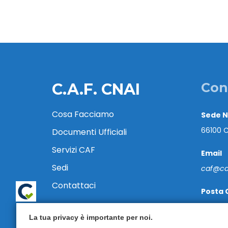
C.A.F. CNAI
Con
Cosa Facciamo
Sede 
66100 C
Documenti Ufficiali
Servizi CAF
Email
Sedi
caf@caf
Contattaci
Posta 
cafcnai
La tua privacy è importante per noi.