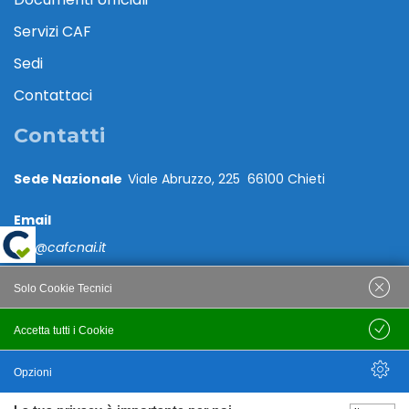
Servizi CAF
Sedi
Contattaci
Contatti
Sede Nazionale
Viale Abruzzo, 225 66100 Chieti
Email
caf@cafcnai.it
Posta Certificata
Solo Cookie Tecnici
cafcnai@cert.cnai.it
Accetta tutti i Cookie
Salva
Tel. 0871 540063
Opzioni
PRIVACY