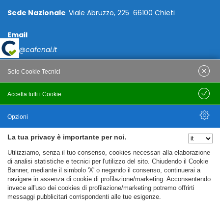
Sede Nazionale
Viale Abruzzo, 225 66100 Chieti
Email
caf@cafcnai.it
Posta Certificata
Solo Cookie Tecnici
cafcnai@cert.cnai.it
Accetta tutti i Cookie
Salva
Tel. 0871 540063
Opzioni
PRIVACY
La tua privacy è importante per noi.
Nascondi Opzioni
Utilizziamo, senza il tuo consenso, cookies necessari alla elaborazione
Note Legali
di analisi statistiche e tecnici per l'utilizzo del sito. Chiudendo il Cookie
Banner, mediante il simbolo 'X' o negando il consenso, continuerai a
Policy
navigare in assenza di cookie di profilazione/marketing. Acconsentendo
Cookie Policy
invece all'uso dei cookies di profilazione/marketing potremo offrirti
messaggi pubblicitari corrispondenti alle tue esigenze.