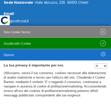
Sede Nazionale
Viale Abruzzo, 225 66100 Chieti
Email
caf@cafcnai.it
Posta Certificata
Solo Cookie Tecnici
cafcnai@cert.cnai.it
Accetta tutti i Cookie
Salva
Tel. 0871 540063
Opzioni
PRIVACY
La tua privacy è importante per noi.
Nascondi Opzioni
Utilizziamo, senza il tuo consenso, cookies necessari alla elaborazione
Note Legali
di analisi statistiche e tecnici per l'utilizzo del sito. Chiudendo il Cookie
Banner, mediante il simbolo 'X' o negando il consenso, continuerai a
Policy
navigare in assenza di cookie di profilazione/marketing. Acconsentendo
Cookie Policy
invece all'uso dei cookies di profilazione/marketing potremo offrirti
messaggi pubblicitari corrispondenti alle tue esigenze.