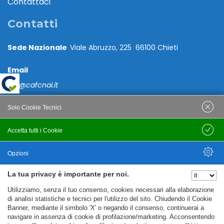
Contattaci
Contatti
Sede Nazionale
Viale Abruzzo, 225 66100 Chieti
Email
caf@cafcnai.it
Posta Certificata
Solo Cookie Tecnici
cafcnai@cert.cnai.it
Accetta tutti i Cookie
Salva
Tel. 0871 540063
Opzioni
PRIVACY
La tua privacy è importante per noi.
Nascondi Opzioni
Utilizziamo, senza il tuo consenso, cookies necessari alla elaborazione
Note Legali
di analisi statistiche e tecnici per l'utilizzo del sito. Chiudendo il Cookie
Banner, mediante il simbolo 'X' o negando il consenso, continuerai a
Policy
navigare in assenza di cookie di profilazione/marketing. Acconsentendo