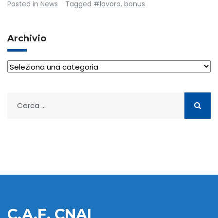
Posted in
News
Tagged
#lavoro
,
bonus
Archivio
Archivio
Ricerca
per:
C.A.F. CNAI