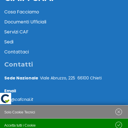
Cosa Facciamo
Documenti Ufficiali
Servizi CAF
Sedi
Contattaci
Contatti
Sede Nazionale
Viale Abruzzo, 225 66100 Chieti
Email
caf@cafcnai.it
Posta Certificata
Solo Cookie Tecnici
cafcnai@cert.cnai.it
Accetta tutti i Cookie
Salva