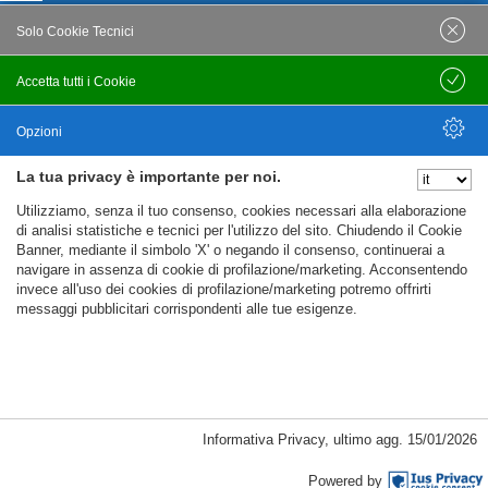
Posta Certificata
Solo Cookie Tecnici
cafcnai@cert.cnai.it
Accetta tutti i Cookie
Salva
Tel. 0871 540063
Opzioni
PRIVACY
La tua privacy è importante per noi.
Nascondi Opzioni
Utilizziamo, senza il tuo consenso, cookies necessari alla elaborazione
Note Legali
di analisi statistiche e tecnici per l'utilizzo del sito. Chiudendo il Cookie
Banner, mediante il simbolo 'X' o negando il consenso, continuerai a
Policy
navigare in assenza di cookie di profilazione/marketing. Acconsentendo
Cookie Policy
invece all'uso dei cookies di profilazione/marketing potremo offrirti
messaggi pubblicitari corrispondenti alle tue esigenze.
%%CATEGORIES_DETAILS_LIST_TEMPLATE%%
Informativa Privacy
,
ultimo agg.
15/01/2026
Copyright CAF CNAI 2018. Tutti i diritti riservati
Powered by