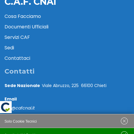
C.A.F. CNAI
Cosa Facciamo
Documenti Ufficiali
Servizi CAF
Sedi
Contattaci
Contatti
Sede Nazionale
Viale Abruzzo, 225 66100 Chieti
Email
caf@cafcnai.it
Posta Certificata
Solo Cookie Tecnici
cafcnai@cert.cnai.it