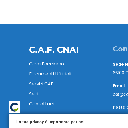
C.A.F. CNAI
Con
Cosa Facciamo
Sede 
66100 C
Documenti Ufficiali
Servizi CAF
Email
Sedi
caf@caf
Contattaci
Posta 
cafcnai
La tua privacy è importante per noi.