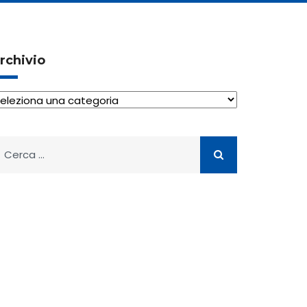
rchivio
rchivio
icerca
er: