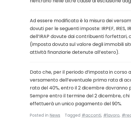
rientrano nelle altre cause di esclusione dagl
Ad essere modificata è la misura dei versam
dovuti per le seguenti imposte: IRPEF, IRES, I
dell’IRAP dovute dai contribuenti forfettari,
(imposta dovuta sul valore degli immobili sit
attività finanziarie detenute all’estero).
Dato che, per il periodo d’imposta in corso al
versamento dell’eventuale prima rata di acc
rata del 40%, entro il 2 dicembre dovranno 
Sempre entro il termine del 2 dicembre, chi 
effettuerà un unico pagamento del 90%.
Posted in
News
Tagged
#acconti
,
#lavoro
,
#red