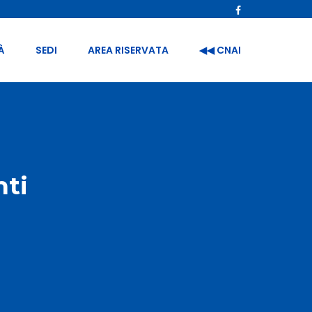
À
SEDI
AREA RISERVATA
◀︎◀︎ CNAI
nti