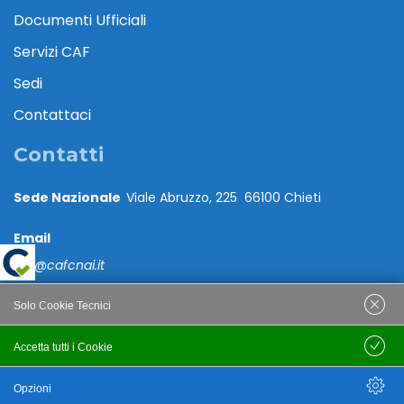
Documenti Ufficiali
Servizi CAF
Sedi
Contattaci
Contatti
Sede Nazionale
Viale Abruzzo, 225 66100 Chieti
Email
caf@cafcnai.it
Posta Certificata
Solo Cookie Tecnici
cafcnai@cert.cnai.it
Accetta tutti i Cookie
Salva
Tel. 0871 540063
Opzioni