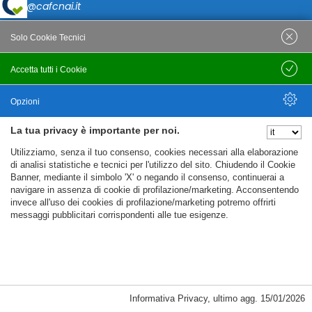
caf@cafcnai.it
Posta Certificata
Solo Cookie Tecnici
cafcnai@cert.cnai.it
Accetta tutti i Cookie
Salva
Tel. 0871 540063
Opzioni
PRIVACY
La tua privacy è importante per noi.
Nascondi Opzioni
Utilizziamo, senza il tuo consenso, cookies necessari alla elaborazione
Note Legali
di analisi statistiche e tecnici per l'utilizzo del sito. Chiudendo il Cookie
Banner, mediante il simbolo 'X' o negando il consenso, continuerai a
Policy
navigare in assenza di cookie di profilazione/marketing. Acconsentendo
Cookie Policy
invece all'uso dei cookies di profilazione/marketing potremo offrirti
messaggi pubblicitari corrispondenti alle tue esigenze.
%%CATEGORIES_DETAILS_LIST_TEMPLATE%%
Informativa Privacy
,
ultimo agg.
15/01/2026