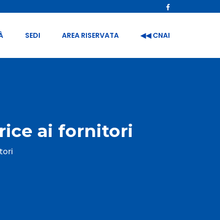
À
SEDI
AREA RISERVATA
◀︎◀︎ CNAI
ce ai fornitori
tori