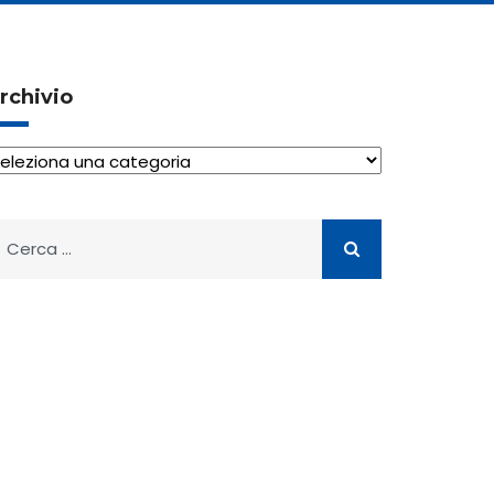
rchivio
rchivio
icerca
er: