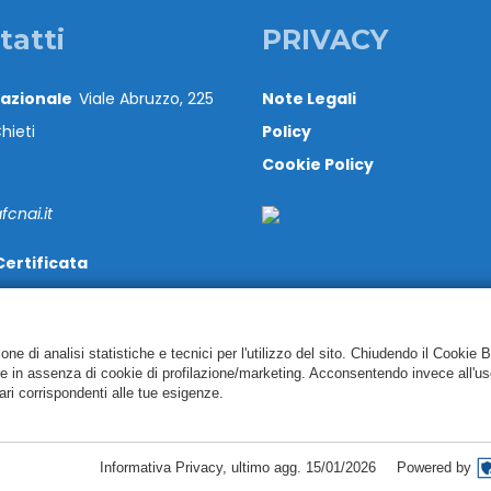
tatti
PRIVACY
Nazionale
Viale Abruzzo, 225
Note Legali
hieti
Policy
Cookie Policy
cnai.it
Certificata
@cert.cnai.it
71 540063
e di analisi statistiche e tecnici per l'utilizzo del sito. Chiudendo il Cookie 
re in assenza di cookie di profilazione/marketing. Acconsentendo invece all'us
ari corrispondenti alle tue esigenze.
Copyright CAF CNAI 2018. Tutti i diritti riservati
Informativa Privacy
,
ultimo agg.
15/01/2026
Powered by