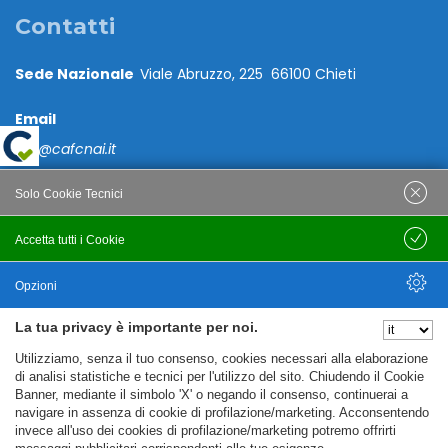
Contatti
Sede Nazionale
Viale Abruzzo, 225 66100 Chieti
Email
caf@cafcnai.it
Posta Certificata
Solo Cookie Tecnici
cafcnai@cert.cnai.it
Accetta tutti i Cookie
Salva
Tel. 0871 540063
Opzioni
PRIVACY
La tua privacy è importante per noi.
Nascondi Opzioni
Utilizziamo, senza il tuo consenso, cookies necessari alla elaborazione
Note Legali
di analisi statistiche e tecnici per l'utilizzo del sito. Chiudendo il Cookie
Banner, mediante il simbolo 'X' o negando il consenso, continuerai a
Policy
navigare in assenza di cookie di profilazione/marketing. Acconsentendo
Cookie Policy
invece all'uso dei cookies di profilazione/marketing potremo offrirti