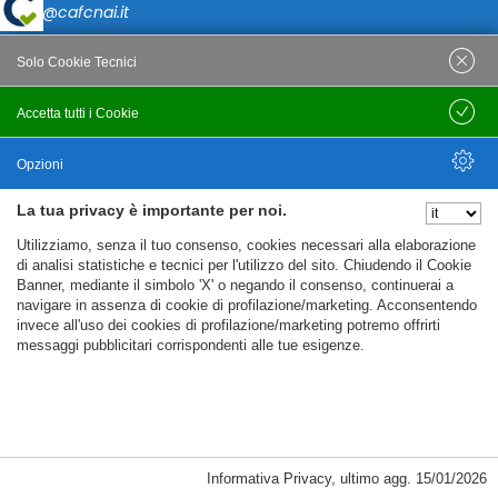
caf@cafcnai.it
Posta Certificata
Solo Cookie Tecnici
cafcnai@cert.cnai.it
Accetta tutti i Cookie
Salva
Tel. 0871 540063
Opzioni
PRIVACY
La tua privacy è importante per noi.
Nascondi Opzioni
Utilizziamo, senza il tuo consenso, cookies necessari alla elaborazione
Note Legali
di analisi statistiche e tecnici per l'utilizzo del sito. Chiudendo il Cookie
Banner, mediante il simbolo 'X' o negando il consenso, continuerai a
Policy
navigare in assenza di cookie di profilazione/marketing. Acconsentendo
Cookie Policy
invece all'uso dei cookies di profilazione/marketing potremo offrirti
messaggi pubblicitari corrispondenti alle tue esigenze.
%%CATEGORIES_DETAILS_LIST_TEMPLATE%%
Informativa Privacy
,
ultimo agg.
15/01/2026