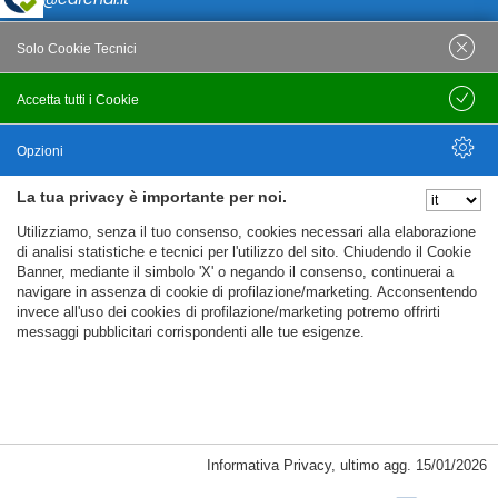
Posta Certificata
Solo Cookie Tecnici
cafcnai@cert.cnai.it
Accetta tutti i Cookie
Salva
Tel. 0871 540063
Opzioni
PRIVACY
La tua privacy è importante per noi.
Nascondi Opzioni
Utilizziamo, senza il tuo consenso, cookies necessari alla elaborazione
Note Legali
di analisi statistiche e tecnici per l'utilizzo del sito. Chiudendo il Cookie
Banner, mediante il simbolo 'X' o negando il consenso, continuerai a
Policy
navigare in assenza di cookie di profilazione/marketing. Acconsentendo
Cookie Policy
invece all'uso dei cookies di profilazione/marketing potremo offrirti
messaggi pubblicitari corrispondenti alle tue esigenze.
%%CATEGORIES_DETAILS_LIST_TEMPLATE%%
Informativa Privacy
,
ultimo agg.
15/01/2026
Copyright CAF CNAI 2018. Tutti i diritti riservati