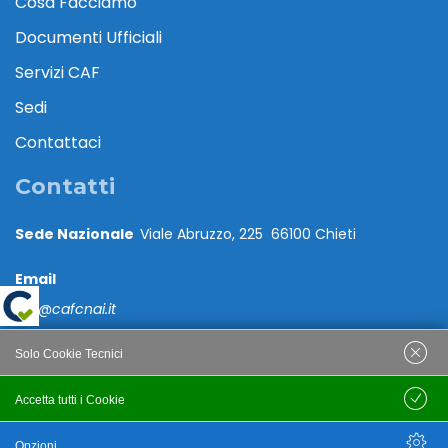
Cosa Facciamo
Documenti Ufficiali
Servizi CAF
Sedi
Contattaci
Contatti
Sede Nazionale
Viale Abruzzo, 225 66100 Chieti
Email
caf@cafcnai.it
Posta Certificata
Solo Cookie Tecnici
cafcnai@cert.cnai.it
Accetta tutti i Cookie
Salva
Tel. 0871 540063
Opzioni