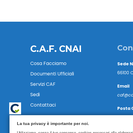
C.A.F. CNAI
Con
Cosa Facciamo
Sede 
66100 C
Documenti Ufficiali
Servizi CAF
Email
Sedi
caf@caf
Contattaci
Posta 
cafcnai
La tua privacy è importante per noi.
Tel. 08
Utilizziamo, senza il tuo consenso, cookies necessari alla elaborazion