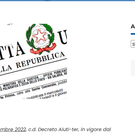
A
A
R
p
ttembre 2022
, c.d. Decreto Aiuti-
ter
, in vigore dal