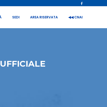
À
SEDI
AREA RISERVATA
◀︎◀︎ CNAI
UFFICIALE