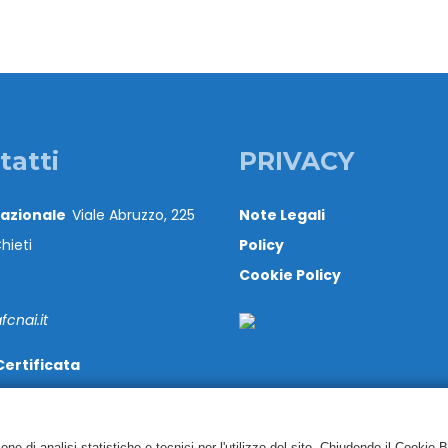
tatti
PRIVACY
Nazionale
Viale Abruzzo, 225
Note Legali
hieti
Policy
Cookie Policy
cnai.it
Certificata
@cert.cnai.it
71 540063
e di analisi statistiche e tecnici per l'utilizzo del sito. Chiudendo il Cookie 