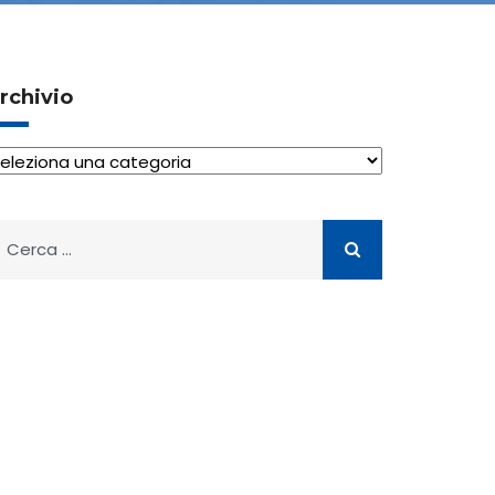
rchivio
rchivio
icerca
er: