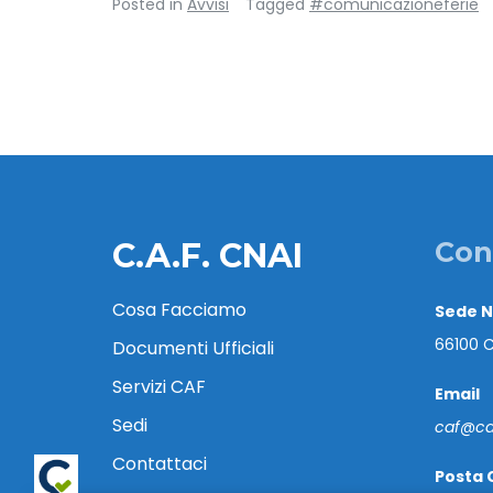
Posted in
Avvisi
Tagged
#comunicazioneferie
C.A.F. CNAI
Con
Cosa Facciamo
Sede 
66100 C
Documenti Ufficiali
Servizi CAF
Email
Sedi
caf@caf
Contattaci
Posta 