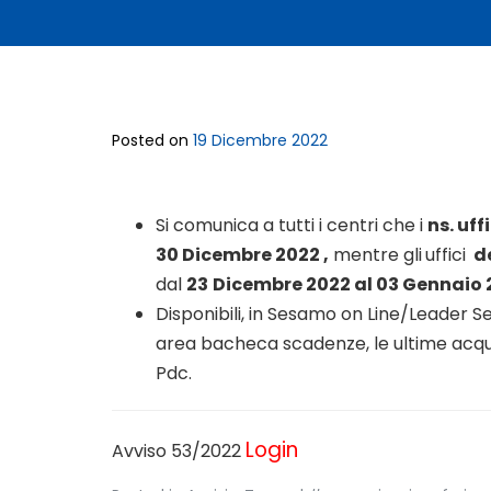
Posted on
19 Dicembre 2022
Si comunica a tutti i centri che i
ns. uff
30 Dicembre 2022 ,
mentre gli
uffici
d
dal
23
Dicembre 2022 al 03 Gennaio 
Disponibili, in Sesamo on Line/Leader S
area bacheca scadenze, le ultime acquis
Pdc.
Login
Avviso 53/2022