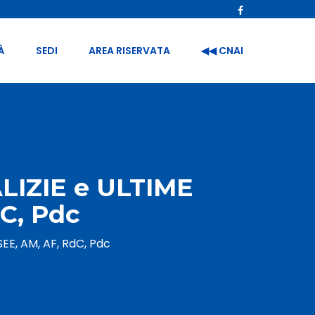
À
SEDI
AREA RISERVATA
◀︎◀︎ CNAI
LIZIE e ULTIME
C, Pdc
EE, AM, AF, RdC, Pdc