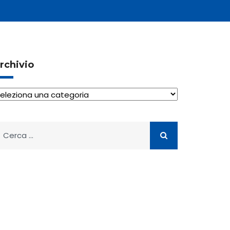
rchivio
rchivio
icerca
er: