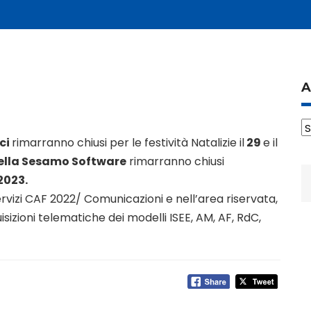
A
A
ici
rimarranno chiusi per le festività Natalizie il
29
e il
ella Sesamo Software
rimarranno chiusi
R
2023.
p
ervizi CAF 2022/ Comunicazioni e nell’area riservata,
izioni telematiche dei modelli ISEE, AM, AF, RdC,