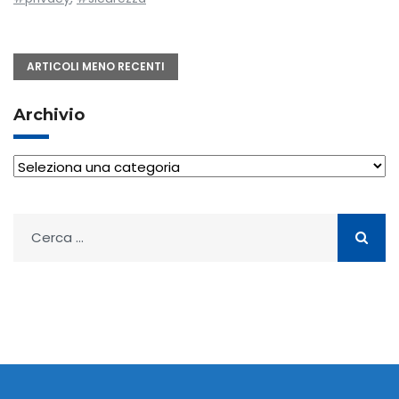
Navigazione
ARTICOLI MENO RECENTI
articoli
Archivio
Archivio
Ricerca
per: