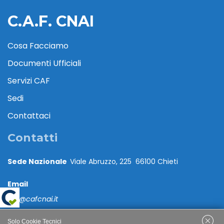
C.A.F. CNAI
Cosa Facciamo
Documenti Ufficiali
Servizi CAF
Sedi
Contattaci
Contatti
Sede Nazionale
Viale Abruzzo, 225 66100 Chieti
Email
caf@cafcnai.it
Posta Certificata
Solo Cookie Tecnici