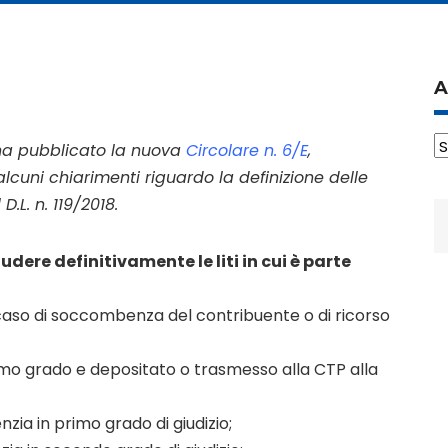
A
A
e ha pubblicato la nuova
Circolare n. 6/E
,
alcuni chiarimenti riguardo la definizione delle
D.L. n. 119/2018.
R
p
ere definitivamente le liti in cui è parte
n caso di soccombenza del contribuente o di ricorso
rimo grado e depositato o trasmesso alla CTP alla
zia in primo grado di giudizio;