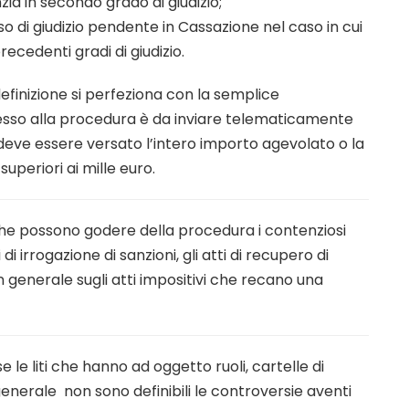
ia in secondo grado di giudizio;
aso di giudizio pendente in Cassazione nel caso in cui
recedenti gradi di giudizio.
definizione si perfeziona con la semplice
ccesso alla procedura è da inviare telematicamente
 deve essere versato l’intero importo agevolato o la
uperiori ai mille euro.
 che possono godere della procedura i contenziosi
i irrogazione di sanzioni, gli atti di recupero di
in generale sugli atti impositivi che recano una
e le liti che hanno ad oggetto ruoli, cartelle di
 generale non sono definibili le controversie aventi