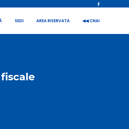
À
SEDI
AREA RISERVATA
◀︎◀︎ CNAI
fiscale