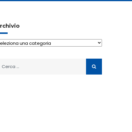
rchivio
rchivio
icerca
er: