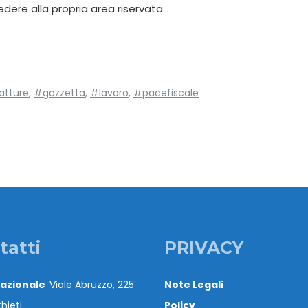
edere alla propria area riservata…
atture
,
#gazzetta
,
#lavoro
,
#pacefiscale
tatti
PRIVACY
Nazionale
Viale Abruzzo, 225
Note Legali
hieti
Policy