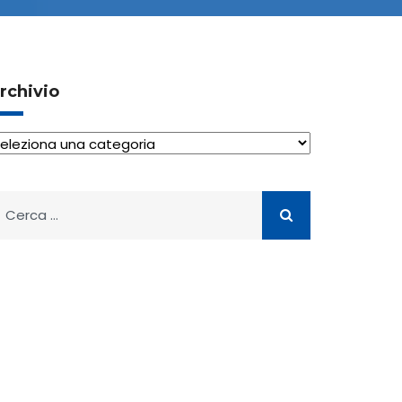
rchivio
rchivio
icerca
er: