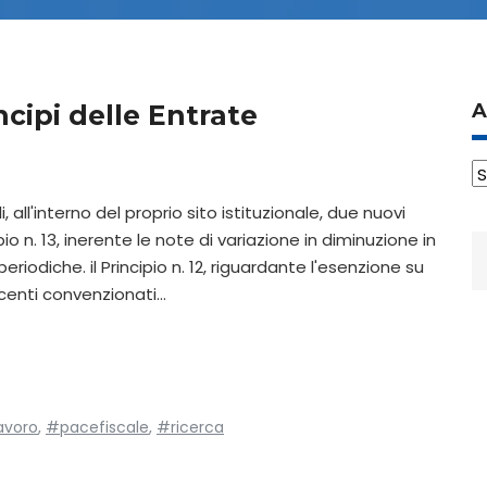
ncipi delle Entrate
A
A
 all'interno del proprio sito istituzionale, due nuovi
cipio n. 13, inerente le note di variazione in diminuzione in
R
periodiche. il Principio n. 12, riguardante l'esenzione su
p
centi convenzionati…
avoro
,
#pacefiscale
,
#ricerca