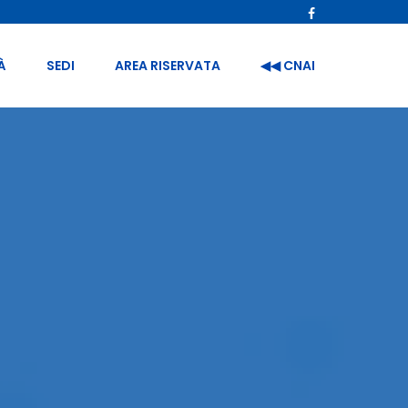
À
SEDI
AREA RISERVATA
◀︎◀︎ CNAI