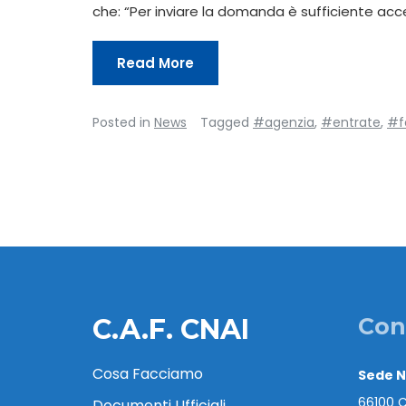
che: “Per inviare la domanda è sufficiente acc
Read More
Posted in
News
Tagged
#agenzia
,
#entrate
,
#f
C.A.F. CNAI
Con
Cosa Facciamo
Sede 
66100 C
Documenti Ufficiali