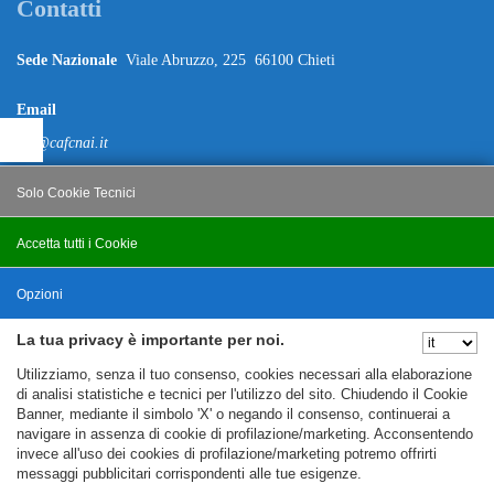
Contatti
Sede Nazionale
Viale Abruzzo, 225 66100 Chieti
Email
caf@cafcnai.it
Posta Certificata
Solo Cookie Tecnici
cafcnai@cert.cnai.it
Accetta tutti i Cookie
Salva
Tel. 0871 540063
Opzioni
PRIVACY
La tua privacy è importante per noi.
Nascondi Opzioni
Utilizziamo, senza il tuo consenso, cookies necessari alla elaborazione
Note Legali
di analisi statistiche e tecnici per l'utilizzo del sito. Chiudendo il Cookie
Banner, mediante il simbolo 'X' o negando il consenso, continuerai a
Policy
navigare in assenza di cookie di profilazione/marketing. Acconsentendo
invece all'uso dei cookies di profilazione/marketing potremo offrirti
Cookie Policy
messaggi pubblicitari corrispondenti alle tue esigenze.