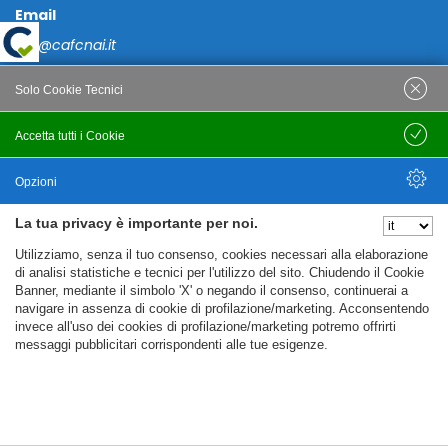
Email
caf@cafcnai.it
Posta Certificata
Solo Cookie Tecnici
cafcnai@cert.cnai.it
Accetta tutti i Cookie
Salva
Tel. 0871 540063
Opzioni
PRIVACY
La tua privacy è importante per noi.
Nascondi Opzioni
Utilizziamo, senza il tuo consenso, cookies necessari alla elaborazione
Note Legali
di analisi statistiche e tecnici per l'utilizzo del sito. Chiudendo il Cookie
Banner, mediante il simbolo 'X' o negando il consenso, continuerai a
Policy
navigare in assenza di cookie di profilazione/marketing. Acconsentendo
Cookie Policy
invece all'uso dei cookies di profilazione/marketing potremo offrirti
messaggi pubblicitari corrispondenti alle tue esigenze.