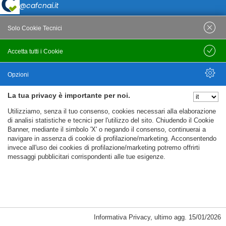
caf@cafcnai.it
Posta Certificata
Solo Cookie Tecnici
cafcnai@cert.cnai.it
Accetta tutti i Cookie
Salva
Tel. 0871 540063
Opzioni
PRIVACY
La tua privacy è importante per noi.
Nascondi Opzioni
Utilizziamo, senza il tuo consenso, cookies necessari alla elaborazione
Note Legali
di analisi statistiche e tecnici per l'utilizzo del sito. Chiudendo il Cookie
Banner, mediante il simbolo 'X' o negando il consenso, continuerai a
Policy
navigare in assenza di cookie di profilazione/marketing. Acconsentendo
Cookie Policy
invece all'uso dei cookies di profilazione/marketing potremo offrirti
messaggi pubblicitari corrispondenti alle tue esigenze.
%%CATEGORIES_DETAILS_LIST_TEMPLATE%%
Informativa Privacy
,
ultimo agg.
15/01/2026